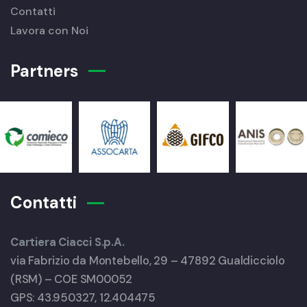
Contatti
Lavora con Noi
Partners
Contatti
Cartiera Ciacci S.p.A.
via Fabrizio da Montebello, 29 – 47892 Gualdicciolo
(RSM) – COE SM00052
GPS: 43.950327, 12.404475