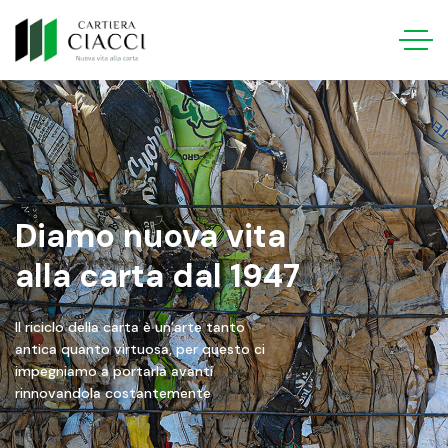
Diamo nuova vita
alla carta dal 1947
Il riciclo della carta è un’arte tanto
antica quanto virtuosa, per questo ci
impegniamo a portarla avanti
rinnovandola costantemente