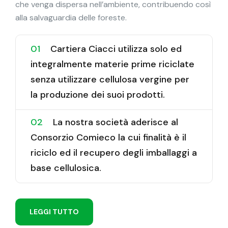
che venga dispersa nell’ambiente, contribuendo così
alla salvaguardia delle foreste.
01
Cartiera Ciacci utilizza solo ed
integralmente materie prime riciclate
senza utilizzare cellulosa vergine per
la produzione dei suoi prodotti.
02
La nostra società aderisce al
Consorzio Comieco la cui finalità è il
riciclo ed il recupero degli imballaggi a
base cellulosica.
L
E
G
G
I
T
U
T
T
O